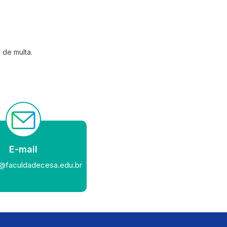
 de multa.
E-mail
a@faculdadecesa.edu.br