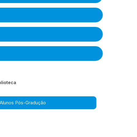
blioteca
Alunos Pós-Gradução