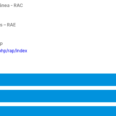
ânea - RAC
as – RAE
AP
.php/rap/index