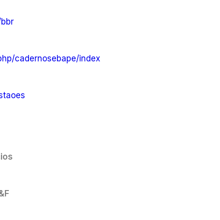
/bbr
ex.php/cadernosebape/index
istaoes
ios
C&F